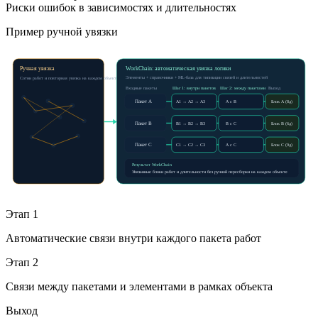
Риски ошибок в зависимостях и длительностях
Пример ручной увязки
Ручная увязка
WorkChain: автоматическая увязка логики
Элементы + справочники + ML-база для типизации связей и длительностей
Сотни работ и повторная увязка на каждом объекте
Входные пакеты
Шаг 1: внутри пакетов
Шаг 2: между пакетами
Выход
Пакет A
A1 → A2 → A3
A с B
Блок A (8д)
Пакет B
B1 → B2 → B3
B с C
Блок B (6д)
Пакет C
C1 → C2 → C3
A с C
Блок C (9д)
Результат WorkChain
Увязанные блоки работ и длительности без ручной пересборки на каждом объекте
Этап 1
Автоматические связи внутри каждого пакета работ
Этап 2
Связи между пакетами и элементами в рамках объекта
Выход